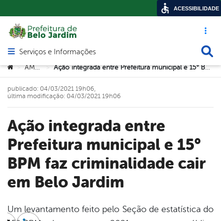
ACESSIBILIDADE
Acesso ráp
Busca
Serviços e Informações
Abrir menu principal de navegação
Você está aqui:
AMTT
Ação integrada entre Prefeitura municipal e 15° BPM faz criminalidade cair em Belo Jardim
>
>
publicado: 04/03/2021 19h06,
última modificação: 04/03/2021 19h06
Ação integrada entre
Prefeitura municipal e 15°
BPM faz criminalidade cair
em Belo Jardim
Um levantamento feito pelo Seção de estatística do