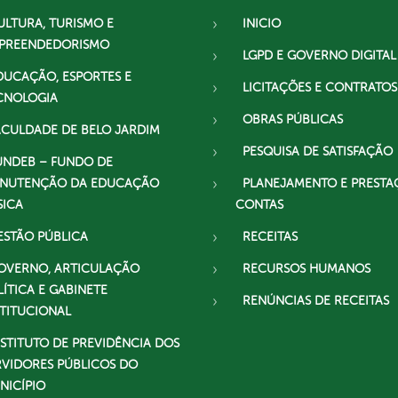
ULTURA, TURISMO E
INICIO
PREENDEDORISMO
LGPD E GOVERNO DIGITAL
DUCAÇÃO, ESPORTES E
LICITAÇÕES E CONTRATOS
CNOLOGIA
OBRAS PÚBLICAS
ACULDADE DE BELO JARDIM
PESQUISA DE SATISFAÇÃO
UNDEB – FUNDO DE
NUTENÇÃO DA EDUCAÇÃO
PLANEJAMENTO E PRESTA
SICA
CONTAS
ESTÃO PÚBLICA
RECEITAS
OVERNO, ARTICULAÇÃO
RECURSOS HUMANOS
LÍTICA E GABINETE
RENÚNCIAS DE RECEITAS
STITUCIONAL
NSTITUTO DE PREVIDÊNCIA DOS
RVIDORES PÚBLICOS DO
NICÍPIO