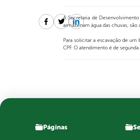
A Secretaria de Desenvolvimento 
armazenam água das chuvas, são ut
Facebook
Twitter
Linkedin
Para solicitar a escavação de um b
CPF. O atendimento é de segunda a
Páginas
Se