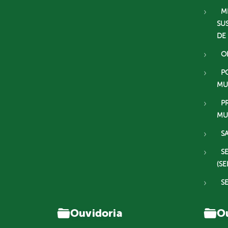
M
SU
DE
O
P
MU
P
MU
S
S
(SE
S
Ouvidoria
Ou