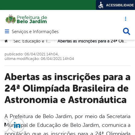
ACESSIBILIDADE
Acesso ráp
Busca
Serviços e Informações
Abrir menu principal de navegação
Você está aqui:
Sec. Educação e Tecnologia
Abertas as inscrições para a 24ª Olimpíada Brasileira de Astronomia e Astronáutica
>
>
publicado: 06/04/2021 14h04,
última modificação: 06/04/2021 14h04
Abertas as inscrições para a
24ª Olimpíada Brasileira de
Astronomia e Astronáutica
A Prefeitura de Belo Jardim, por meio da Secretaria
Municipal de Educação de Belo Jardim, comunica a
cebook
Twitter
Linkedin
população que as inscrições para a 24ª Olimpíada