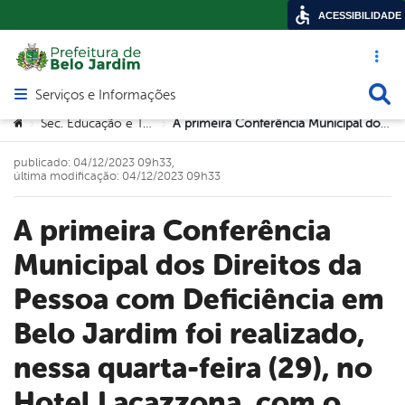
ACESSIBILIDADE
Acesso ráp
Busca
Serviços e Informações
Abrir menu principal de navegação
Você está aqui:
Sec. Educação e Tecnologia
A primeira Conferência Municipal dos Direitos da Pessoa com Deficiência em Belo Jardim foi realizado, nessa quarta-feira (29), no Hotel Lacazzona, com o tema “Cenário atual e futuro na implementação dos direitos das pessoas com deficiência: Construindo um Brasil mais inclusivo”. Foram discutidas melhorias e direitos das pessoas com necessidades especiais na sociedade.
>
>
publicado: 04/12/2023 09h33,
última modificação: 04/12/2023 09h33
A primeira Conferência
Municipal dos Direitos da
Pessoa com Deficiência em
Belo Jardim foi realizado,
nessa quarta-feira (29), no
Hotel Lacazzona, com o