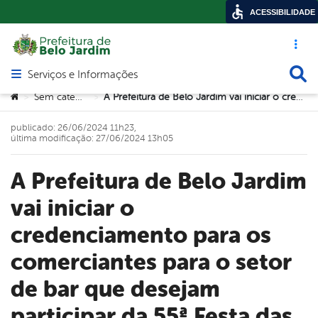
ACESSIBILIDADE
Acesso ráp
Busca
Serviços e Informações
Abrir menu principal de navegação
Você está aqui:
Sem categoria
A Prefeitura de Belo Jardim vai iniciar o credenciamento para os comerciantes para o setor de bar que desejam participar da 55ª Festa das Marocas.
>
>
publicado: 26/06/2024 11h23,
última modificação: 27/06/2024 13h05
A Prefeitura de Belo Jardim
vai iniciar o
credenciamento para os
comerciantes para o setor
de bar que desejam
participar da 55ª Festa das