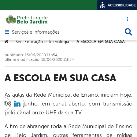
ACESSIBILIDADE
Acesso ráp
Busca
Serviços e Informações
Abrir menu principal de navegação
Você está aqui:
Sec. Educação e Tecnologia
A ESCOLA EM SUA CASA
>
>
publicado: 15/06/2020 11h54,
última modificação: 15/06/2020 11h54
A ESCOLA EM SUA CASA
As aulas da Rede Municipal de Ensino, iniciam hoje,
08 de junho, em canal aberto, com transmissão
cebook
Twitter
Linkedin
pelo canal onze UHF da sua TV.
A fim de abranger toda a Rede Municipal de Ensino
de Belo Jardim, outras ferramentas de mídias