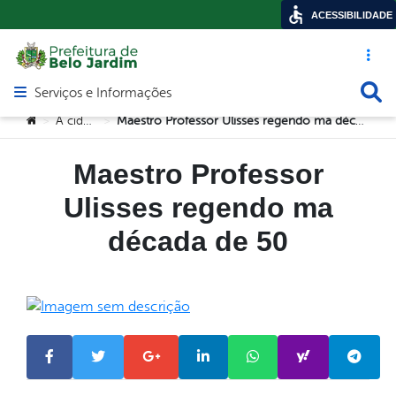
ACESSIBILIDADE
Acesso ráp
Busca
Serviços e Informações
Abrir menu principal de navegação
Você está aqui:
A cidade
Maestro Professor Ulisses regendo ma década de 50
>
>
Maestro Professor
Ulisses regendo ma
década de 50