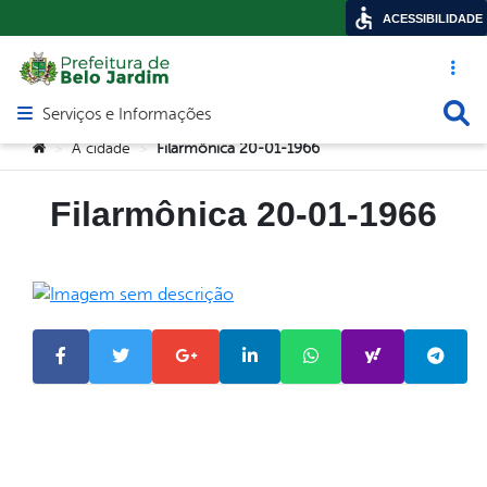
ACESSIBILIDADE
Acesso ráp
Busca
Serviços e Informações
Abrir menu principal de navegação
Você está aqui:
A cidade
Filarmônica 20-01-1966
>
>
Filarmônica 20-01-1966