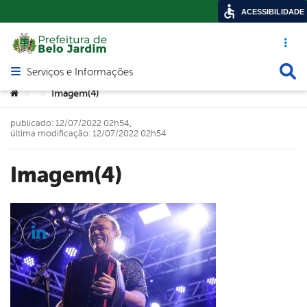
ACESSIBILIDADE
Acesso ráp
Busca
Serviços e Informações
Abrir menu principal de navegação
Você está aqui:
Imagem(4)
>
>
publicado: 12/07/2022 02h54,
última modificação: 12/07/2022 02h54
Imagem(4)
cebook
Twitter
Linkedin