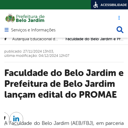
ACESSIBILIDADE
Acesso ráp
Busca
Serviços e Informações
Abrir menu principal de navegação
Você está aqui:
Autarquia Educacional de Belo Jardim (AEB)
Faculdade do Belo Jardim e Prefeitura de Belo Jardim lançam edital do PROMAE
>
>
publicado: 27/11/2024 13h03,
última modificação: 04/12/2024 12h07
Faculdade do Belo Jardim e
Prefeitura de Belo Jardim
lançam edital do PROMAE
cebook
Twitter
Linkedin
A Faculdade do Belo Jardim (AEB/FBJ), em parceria