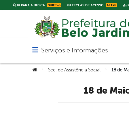
IR PARA A BUSCA
SHIFT+5
TECLAS DE ACESSO
ALT+P
M
Serviços e Informações
Abrir menu principal de navegação
Você está aqui:
>
>
Sec. de Assistência Social
18 de Mai