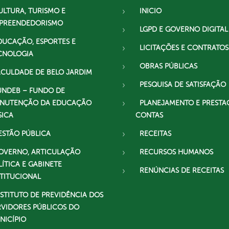
ULTURA, TURISMO E
INICIO
PREENDEDORISMO
LGPD E GOVERNO DIGITAL
DUCAÇÃO, ESPORTES E
LICITAÇÕES E CONTRATOS
CNOLOGIA
OBRAS PÚBLICAS
ACULDADE DE BELO JARDIM
PESQUISA DE SATISFAÇÃO
UNDEB – FUNDO DE
NUTENÇÃO DA EDUCAÇÃO
PLANEJAMENTO E PRESTA
SICA
CONTAS
ESTÃO PÚBLICA
RECEITAS
OVERNO, ARTICULAÇÃO
RECURSOS HUMANOS
LÍTICA E GABINETE
RENÚNCIAS DE RECEITAS
STITUCIONAL
NSTITUTO DE PREVIDÊNCIA DOS
RVIDORES PÚBLICOS DO
NICÍPIO