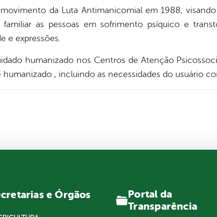
do movimento da Luta Antimanicomial em 1988, visando g
 familiar as pessoas em sofrimento psíquico e trans
de e expressões.
idado humanizado nos Centros de Atenção Psicossocial
 e humanizado ,
incluindo as necessidades do usuário co
Portal da
cretarias e Órgãos
Transparência