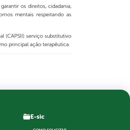
arantir os direitos, cidadania,
tornos mentais respeitando as
 (CAPSII) serviço substitutivo
mo principal ação terapêutica.
E-sic