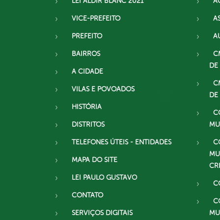
LEI ALDIR BLANC 2021
A
VICE-PREFEITO
A
PREFEITO
A
BAIRROS
C
DE
A CIDADE
C
VILAS E POVOADOS
DE
HISTÓRIA
C
DISTRITOS
MU
TELEFONES ÚTEIS - ENTIDADES
C
MU
MAPA DO SITE
CR
LEI PAULO GUSTAVO
C
CONTATO
C
SERVIÇOS DIGITAIS
MU