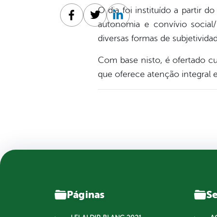
O dia foi instituído a partir 
Facebook
Twitter
Linkedin
autonomia e convívio social/
diversas formas de subjetivida
Com base nisto, é ofertado cu
que oferece atenção integral
Páginas
Se