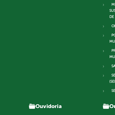
M
SU
DE
O
P
MU
P
MU
S
S
(SE
S
Ouvidoria
Ou