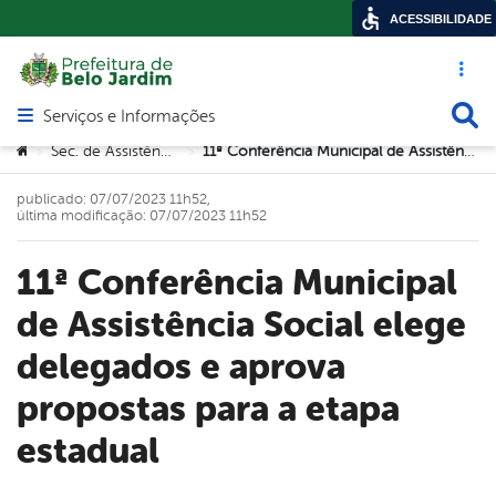
ACESSIBILIDADE
Acesso ráp
Busca
Serviços e Informações
Abrir menu principal de navegação
Você está aqui:
Sec. de Assistência Social
11ª Conferência Municipal de Assistência Social elege delegados e aprova propostas para a etapa estadual
>
>
publicado: 07/07/2023 11h52,
última modificação: 07/07/2023 11h52
11ª Conferência Municipal
de Assistência Social elege
delegados e aprova
propostas para a etapa
estadual