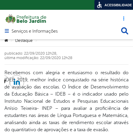
ACESSIBILIDADE
Acesso ráp
Busca
Serviços e Informações
Abrir menu principal de navegação
Você está aqui:
Destaque
>
>
publicado: 22/09/2020 12h28,
última modificação: 22/09/2020 12h28
Recebemos com alegria e entusiasmo o resultado do
IDEB 2019, melhor índice conquistado na série histórica
cebook
Twitter
Linkedin
de avaliação das escolas. O Índice de Desenvolvimento
da Educação Básica – IDEB – é o indicador usado pelo
Instituto Nacional de Estudos e Pesquisas Educacionais
Anísio Teixeira- INEP – para avaliar a proficiência de
estudantes nas áreas de Língua Portuguesa e Matemática,
analisando ainda as taxas de rendimento escolar através
do quantitativo de aprovações e a taxa de evasão.