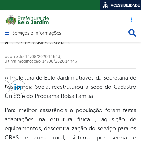
ACESSIBILIDADE
Acesso ráp
Busca
Serviços e Informações
Abrir menu principal de navegação
Você está aqui:
Sec. de Assistência Social
>
>
publicado: 14/08/2020 14h43,
última modificação: 14/08/2020 14h43
A Prefeitura de Belo Jardim através da Secretaria de
Assistência Social reestruturou a sede do Cadastro
cebook
Twitter
Linkedin
Único e do Programa Bolsa Família.
Para melhor assistência a população foram feitas
adaptações na estrutura física , aquisição de
equipamentos, descentralização do serviço para os
CRAS e zona rural, sistema por senha e