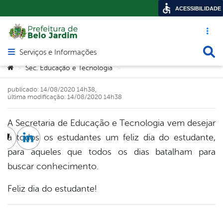
ACESSIBILIDADE
Acesso ráp
Busca
Serviços e Informações
Abrir menu principal de navegação
Você está aqui:
Sec. Educação e Tecnologia
>
>
publicado: 14/08/2020 14h38,
última modificação: 14/08/2020 14h38
A Secretaria de Educação e Tecnologia vem desejar
a todos os estudantes um feliz dia do estudante,
cebook
Twitter
Linkedin
para aqueles que todos os dias batalham para
buscar conhecimento.
Feliz dia do estudante!