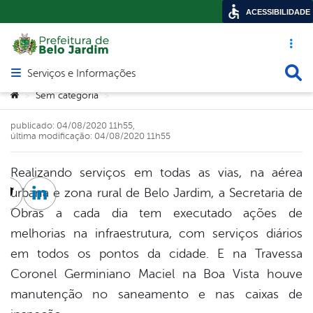
ACESSIBILIDADE
Acesso ráp
Busca
Serviços e Informações
Abrir menu principal de navegação
Você está aqui:
Sem categoria
>
>
publicado: 04/08/2020 11h55,
última modificação: 04/08/2020 11h55
Realizando serviços em todas as vias, na aérea
urbana e zona rural de Belo Jardim, a Secretaria de
cebook
Twitter
Linkedin
Obras a cada dia tem executado ações de
melhorias na infraestrutura, com serviços diários
em todos os pontos da cidade. E na Travessa
Coronel Germiniano Maciel na Boa Vista houve
manutenção no saneamento e nas caixas de