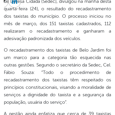
de Defesa Cidadã (Sedec), divulgou na manhã desta
cebook
Twitter
Linkedin
quarta-feira (24), o resultado do recadastramento
dos taxistas do município. O processo iniciou no
mês de março, dos 151 taxistas cadastrados, 112
realizaram o recadastramento e ganharam a
adesivação padronizada dos veículos.
O recadastramento dos taxistas de Belo Jardim foi
um marco para a categoria tão esquecida nas
outras gestões. Segundo o secretário da Sedec, Cel.
Fábio Souza: “Todo o procedimento de
recadastramento dos taxistas têm respeitado os
princípios constitucionais, visando a moralidade de
serviços a dignidade do taxista e a segurança da
população, usuária do serviço”.
A gestão ainda enfatiza que cerca de 39 taxistas