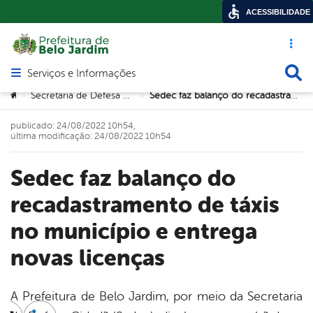
ACESSIBILIDADE
Acesso ráp
Busca
Serviços e Informações
Abrir menu principal de navegação
Você está aqui:
Secretaria de Defesa Cidadã (SEDEC)
Sedec faz balanço do recadastramento de táxis no município e entrega novas licenças
>
>
publicado: 24/08/2022 10h54,
última modificação: 24/08/2022 10h54
Sedec faz balanço do
recadastramento de táxis
no município e entrega
novas licenças
A Prefeitura de Belo Jardim, por meio da Secretaria