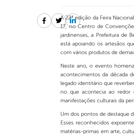
A 22ª edição da Feira Nacional
Facebook
Twitter
Linkedin
17, no Centro de Convenções
jardinenses, a Prefeitura de 
está apoiando os artesãos 
com vários produtos de demais
Neste ano, o evento homen
acontecimentos da década de
legado identitário que reverb
no que acontecia ao redor 
manifestações culturais da per
Um dos pontos de destaque da
Esses reconhecidos expoentes
matérias-primas em arte, cult