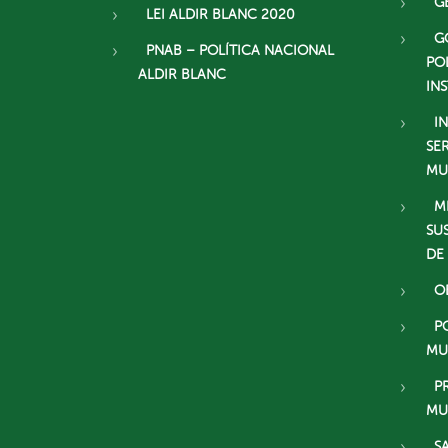
G
LEI ALDIR BLANC 2020
G
PNAB – POLÍTICA NACIONAL
PO
ALDIR BLANC
IN
I
SE
MU
M
SU
DE
O
P
MU
P
MU
S