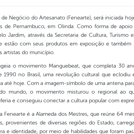
 de Negócio do Artesanato (Fenearte), será iniciada hoj
 de Pernambuco, em Olinda. Como forma de apoio e 
Belo Jardim, através da Secretaria de Cultura, Turismo
que estão com seus produtos em exposição e também 
 artistas do município.
ageia o movimento Manguebeat, que completa 30 an
 1990 no Brasil, uma revolução cultural que eclod
era até hoje. Com a imagem-símbolo de uma antena para
do mundo, o movimento misturou o regional ao que
iferia e conseguiu conectar a cultura popular com expre
 Fenearte é a Alameda dos Mestres, que reúne 64 me
, provenientes de diversas regiões do Estado, carreg
ura e identidade, por meio de habilidades que foram p