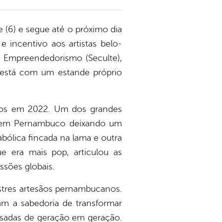
e (6) e segue até o próximo dia
incentivo aos artistas belo-
 e Empreendedorismo (Seculte),
está com um estande próprio
os em 2022. Um dos grandes
iu em Pernambuco deixando um
bólica fincada na lama e outra
 era mais pop, articulou as
ssões globais.
stres artesãos pernambucanos.
am a sabedoria de transformar
assadas de geração em geração.