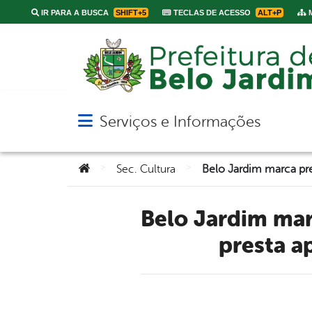
IR PARA A BUSCA
SHIFT+5
TECLAS DE ACESSO
ALT+P
M
Serviços e Informações
Abrir menu principal de navegação
Você está aqui:
>
>
Sec. Cultura
Belo Jardim marca presença na Fenearte: Prefeitura Municipal
presta a